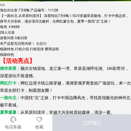
1
/
1
海拉尔出发·7天6晚
产品编号：11128
【一路向北·从草原到漠河】 深度纯玩7天6晚丨SUV穿越草原腹地，打卡中俄边境，
探寻大兴安岭，漫步漠河北极村，住网红蒙古包，夏季一路找“北”之旅！
电询
￥6699
28人出游
游客问答
0条问答
本产品暂无问答内容！
去提问
线路特色
行程介绍
行程安排
费用说明
线路特色
【活动亮点】
精华美景：
额尔古纳湿地、龙江第一湾、草原圣湖呼伦湖、186彩带河，
深度游玩不留遗憾。
网红打卡：
网红边境卡线公路穿越，满洲里俄罗斯套娃广场游玩，来一次
草原全部打卡，制霸朋友圈！
一路向北：
中国找“北”之旅，打卡中国边陲风光，寻找发现极光的神州北
极不夜城。
夏季避暑：
从草原到漠河，穿越大兴安岭原始森林，清凉一夏。
舒适旅程：
1-3人全程安排越野车，4人及以上安排商务车，每车5人封
立即预订
电话客服
收藏
顶，金牌老司机开路，保障旅途舒适舒心。