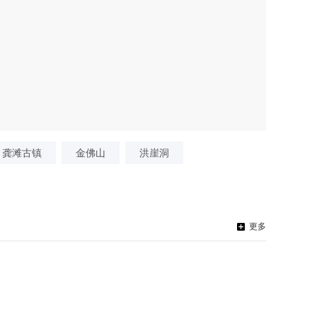
龚滩古镇
金佛山
洪崖洞
更多