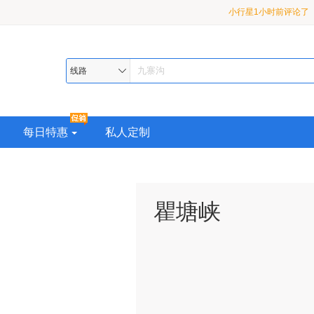
小行星1小时前评论了
龙 2-8 人小团3日游
月亮1小时前评论了
【
九寨•黄龙•熊猫乐园或都
漠河8分钟前评论了
【
线路
超级座驾•品质纯玩>精华
熊猫乐园或都江堰•2-8 
助 4 日游
每日特惠
私人定制
瞿塘峡