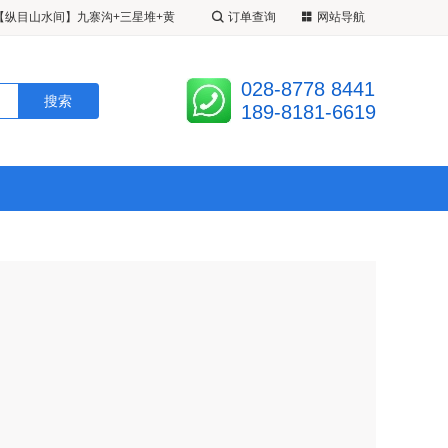
【纵目山水间】九寨沟+三星堆+黄
订单查询
网站导航
超级九寨】20 人精致小团 <成都•
028-8778 8441
江堰•松州古城•定制 2+1 带腿拖
九寨姑娘】 <九寨•黄龙•四姑娘山•
189-8181-6619
 3 日游 A 线九黄熊/B 线九黄都
人 VIP 小团•半自由车拼车>半自