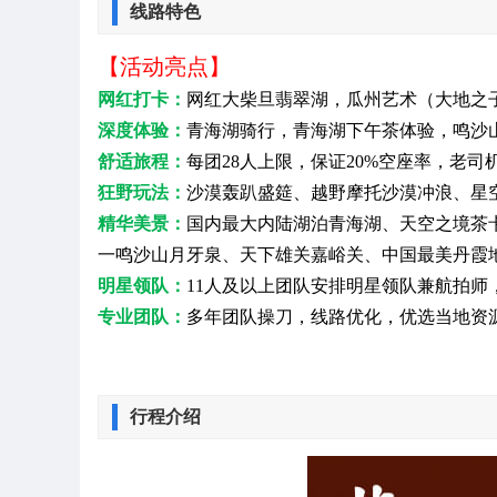
线路特色
【活动
亮点
】
网红打卡：
网红大柴旦翡翠湖，瓜州艺术（大地之子
深度体验：
青海湖骑行，青海湖下午茶体验，鸣沙
舒适旅程：
每团28人上限，保证20%空座率，老
狂野玩法：
沙漠轰趴盛筵、越野摩托沙漠冲浪、星
精华美景：
国内最大内陆湖泊青海湖、天空之境茶
一鸣沙山月牙泉、天下雄关嘉峪关、中国最美丹霞地
明星领队：
11人及以上团队安排明星领队兼航拍师，
专业团队：
多年团队操刀，线路优化，优选当地资
行程介绍