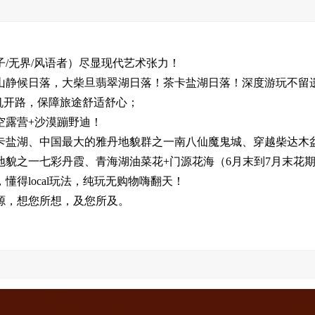
/无界/风语者）尽显现代艺术张力！
山静候日落，大柴旦翡翠湖日落！茶卡盐湖日落！深度游玩不留
司机开路，保障旅途舒适舒心；
空露营+沙漠蹦野迪！
卡盐湖、中国最大的雅丹地貌群之一南八仙魔鬼城、穿越柴达木
貌之一七彩丹霞、青海湖油菜花+门源花海（6月末到7月末花
懂得local玩法，纯玩无购物嗨翻天！
源，想您所想，及您所及。