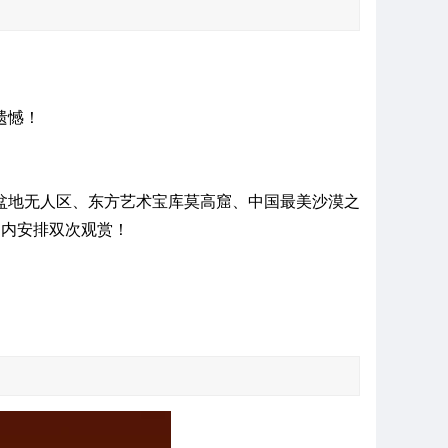
遗憾！
盆地无人区、东方艺术宝库莫高窟、中国最美沙漠之
期内安排双次观赏！