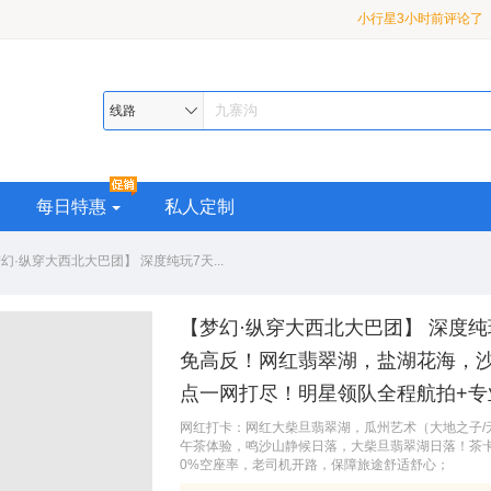
月亮3小时前评论了
【
九寨•黄龙•熊猫乐园或都
漠河2小时前评论了
【
超级座驾•品质纯玩>精华
熊猫乐园或都江堰•2-8 
小行星3小时前评论了
线路
助 4 日游
龙 2-8 人小团3日游
每日特惠
私人定制
幻·纵穿大西北大巴团】 深度纯玩7天...
【梦幻·纵穿大西北大巴团】 深度纯
免高反！网红翡翠湖，盐湖花海，
点一网打尽！明星领队全程航拍+专
网红打卡：网红大柴旦翡翠湖，瓜州艺术（大地之子/
午茶体验，鸣沙山静候日落，大柴旦翡翠湖日落！茶卡
0%空座率，老司机开路，保障旅途舒适舒心；