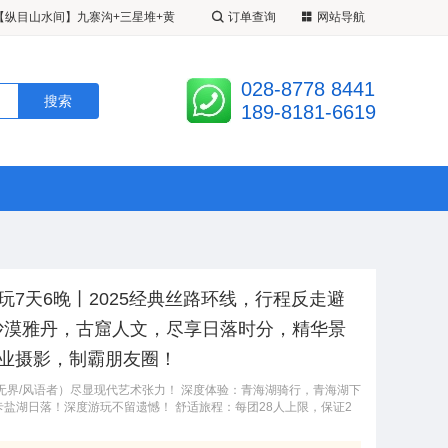
超级九寨】20 人精致小团 <成都•
订单查询
网站导航
江堰•松州古城•定制 2+1 带腿拖
九寨姑娘】 <九寨•黄龙•四姑娘山•
028-8778 8441
 3 日游 A 线九黄熊/B 线九黄都
人 VIP 小团•半自由车拼车>半自
【纵目山水间】九寨沟+三星堆+黄
189-8181-6619
玩7天6晚丨2025经典丝路环线，行程反走避
沙漠雅丹，古窟人文，尽享日落时分，精华景
业摄影，制霸朋友圈！
无界/风语者）尽显现代艺术张力！ 深度体验：青海湖骑行，青海湖下
盐湖日落！深度游玩不留遗憾！ 舒适旅程：每团28人上限，保证2