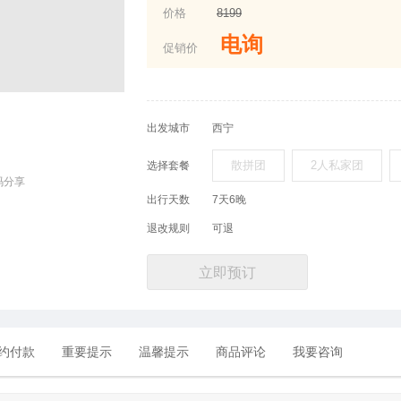
价格
8199
电询
促销价
出发城市
西宁
散拼团
2人私家团
选择套餐
码分享
出行天数
7天6晚
退改规则
可退
立即预订
约付款
重要提示
温馨提示
商品评论
我要咨询