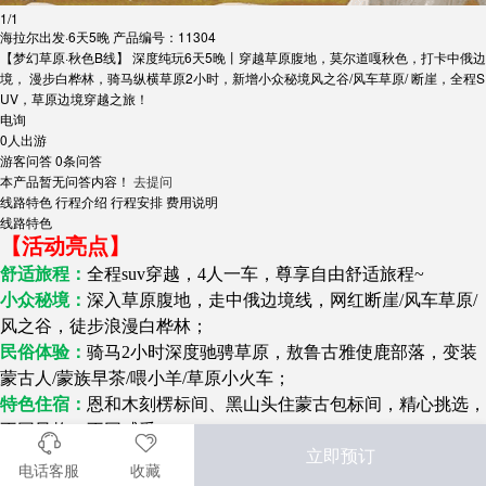
1
/
1
海拉尔出发·6天5晚
产品编号：11304
【梦幻草原·秋色B线】 深度纯玩6天5晚丨穿越草原腹地，莫尔道嘎秋色，打卡中俄边
境， 漫步白桦林，骑马纵横草原2小时，新增小众秘境风之谷/风车草原/ 断崖，全程S
UV，草原边境穿越之旅！
电询
0人出游
游客问答
0条问答
本产品暂无问答内容！
去提问
线路特色
行程介绍
行程安排
费用说明
线路特色
【活动亮点】
舒适旅程：
全程suv穿越，4人一车，尊享自由舒适旅程~
小众秘境：
深入草原腹地，走中俄边境线，网红断崖/风车草原/
风之谷，徒步浪漫白桦林；
民俗体验：
骑马2小时深度驰骋草原，敖鲁古雅使鹿部落，变装
蒙古人/蒙族早​茶/喂小羊/草原小火车；
特色住宿：
恩和木刻楞标间、黑山头住蒙古包标间，精心挑选，
不同风格，不同感受；
立即预订
特色美食：
当期满16人以上赠送烤全羊，不足赠送烤羊腿或羊
电话客服
收藏
排，人均半斤标准。