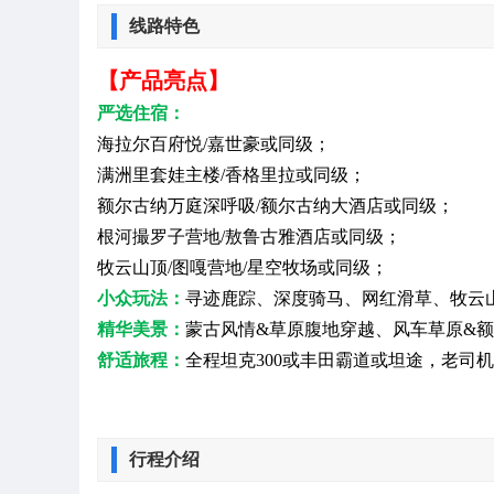
线路特色
【产品亮点】
严选住宿：
海拉尔百府悦/嘉世豪或同级；
满洲里套娃主楼/香格里拉或同级；
额尔古纳万庭深呼吸/额尔古纳大酒店或同级；
根河撮罗子营地/敖鲁古雅酒店或同级；
牧云山顶/图嘎营地/星空牧场或同级；
小众玩法：
寻迹鹿踪、深度骑马、网红滑草、牧云
精华美景：
蒙古风情&草原腹地穿越、风车草原&
舒适旅程：
全程坦克300或丰田霸道或坦途，老司
行程介绍