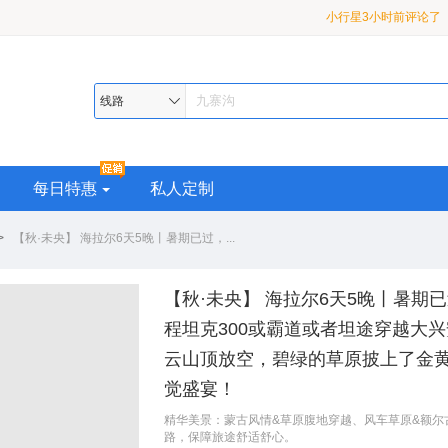
小行星3小时前评论了
龙 2-8 人小团3日游
月亮53分钟前评论了
【
九寨•黄龙•熊猫乐园或都
漠河3小时前评论了
【
线路
超级座驾•品质纯玩>精华
熊猫乐园或都江堰•2-8 
助 4 日游
每日特惠
私人定制
>
【秋·未央】 海拉尔6天5晚丨暑期已过，...
【秋·未央】 海拉尔6天5晚丨暑
程坦克300或霸道或者坦途穿越大
云山顶放空，碧绿的草原披上了金
觉盛宴！
精华美景：蒙古风情&草原腹地穿越、风车草原&额尔
路，保障旅途舒适舒心。