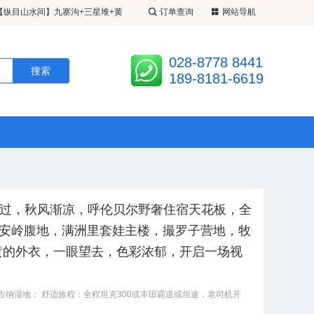
【纵目山水间】九寨沟+三星堆+黄
订单查询
网站导航
超级九寨】20 人精致小团 <成都•
028-8778 8441
江堰•松州古城•定制 2+1 带腿拖
九寨姑娘】 <九寨•黄龙•四姑娘山•
189-8181-6619
 3 日游 A 线九黄熊/B 线九黄都
人 VIP 小团•半自由车拼车>半自
期已过，秋风渐凉，呼伦贝尔野奢住宿天花板，全
兴安岭腹地，满洲里套娃主楼，撮罗子营地，牧
黄的外衣，一眼望去，色彩浓郁，开启一场视
古纳湿地； 舒适旅程：全程坦克300或丰田霸道或坦途，老司机开