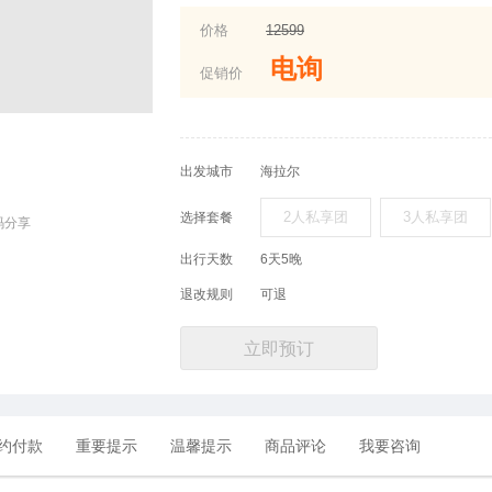
价格
12599
电询
促销价
出发城市
海拉尔
2人私享团
3人私享团
选择套餐
码分享
出行天数
6天5晚
退改规则
可退
立即预订
约付款
重要提示
温馨提示
商品评论
我要咨询