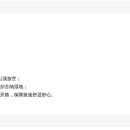
山顶放空；
额尔古纳湿地；
机开路，保障旅途舒适舒心。