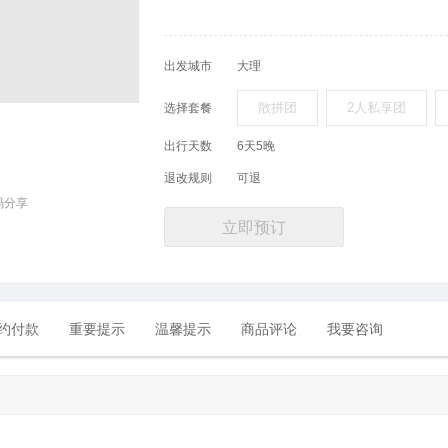
出发城市
大理
散拼团
2人私享团
选择套餐
出行天数
6天5晚
退改规则
可退
码分享
立即预订
约付款
重要提示
温馨提示
商品评论
我要咨询