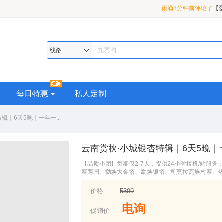
茉莉花开3小时前评论
3 日游
小红帽2小时前评论了
九曲/花湖/若尔盖/九寨
雨滴8分钟前评论了
【
线路
盖/ 九寨沟/黄龙/四姑娘
每日特惠
私人定制
辑｜6天5晚｜一年一...
云南赏秋·小城银杏特辑｜6天5晚
【品质小团】每期仅2-7人，提供24小时接机/站服
寨两国、勐焕大金塔、勐焕银塔、司莫拉瓦族村寨、
价格
5399
电询
促销价