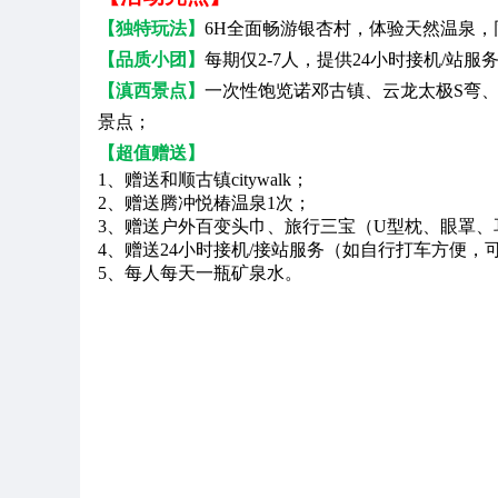
【独特玩法】
6H全面畅游银杏村，体验天然温泉
【品质小团】
每期仅2-7人，提供24小时接机/站服
【滇西景点】
一次性饱览诺邓古镇、云龙太极S弯
景点；
【超值赠送】
1、赠送和顺古镇citywalk；
2、赠送腾冲悦椿温泉1次；
3、赠送户外百变头巾、旅行三宝（U型枕、眼罩、
4、赠送24小时接机/接站服务（如自行打车方便
5、每人每天一瓶矿泉水。