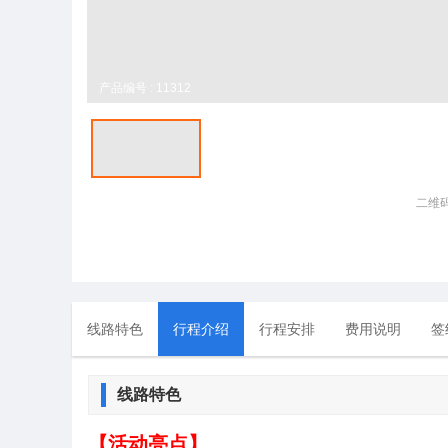
产品编号 : 11312
二维
线路特色
行程介绍
行程安排
费用说明
签
线路特色
【活动亮点】