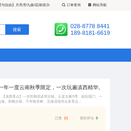
了
夜宿九寨沟+黄龙2-8人纯玩双动
订单查询
网站导航
《九黄花开》2-8 人小团 月亮湾/
028-8778 8441
/黄龙环线纯玩4 日游
爱与自由】月亮湾/九曲/花湖/若尔
189-8181-6619
山环线纯玩小团2-8人 5 日游
｜一年一度云南秋季限定，一次玩遍滇西精华。
务； 【滇西景点】一次性饱览诺邓古镇、云龙太极S弯、姐告国门、一
热海、和顺古镇、千年银杏树、北海湿地等众多景点；
已售
21
累积评论
0