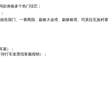
，同款体验多个热门综艺；
务；
、姐告国门、一寨两国、勐焕大金塔、勐焕银塔、司莫拉瓦族村
耳塞）；
，可持打车发票找客服报销）；