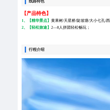
线路特色
【产品特色】
1、
【精华景点】
黄果树/天星桥/陡坡塘/大小七孔/
2、【轻松旅途】
2—8人拼团轻松畅玩；
行程介绍