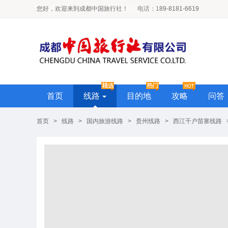
您好，欢迎来到成都中国旅行社！
电话
：1
89-8181-6619
首页
线路
目的地
攻略
问答
首页
>
线路
>
国内旅游线路
>
贵州线路
>
西江千户苗寨线路