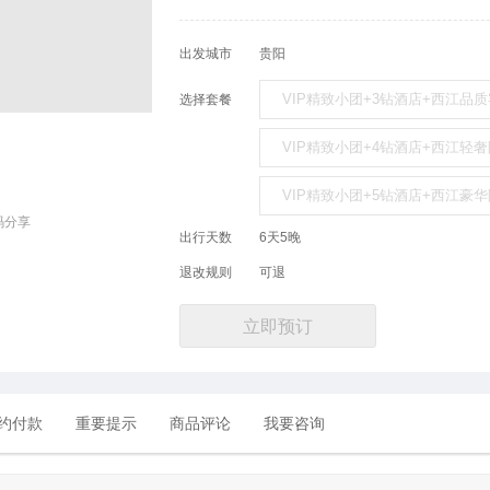
出发城市
贵阳
VIP精致小团+3钻酒店+西江品
选择套餐
VIP精致小团+4钻酒店+西江轻
VIP精致小团+5钻酒店+西江豪
码分享
出行天数
6天5晚
退改规则
可退
立即预订
约付款
重要提示
商品评论
我要咨询