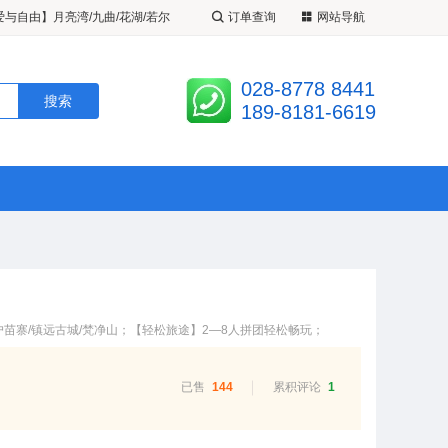
了
夜宿九寨沟+黄龙2-8人纯玩双动
订单查询
网站导航
《九黄花开》2-8 人小团 月亮湾/
028-8778 8441
/黄龙环线纯玩4 日游
爱与自由】月亮湾/九曲/花湖/若尔
189-8181-6619
山环线纯玩小团2-8人 5 日游
户苗寨/镇远古城/梵净山；【轻松旅途】2—8人拼团轻松畅玩；
已售
144
累积评论
1