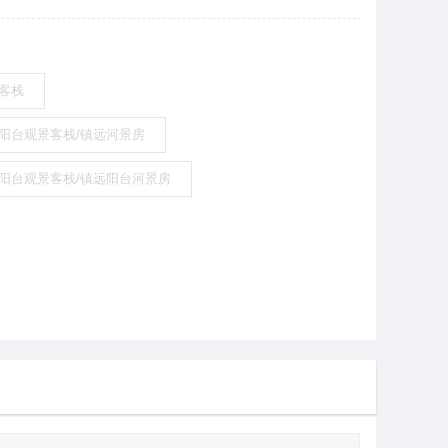
质客栈
奢阳台观景客栈/镇远河景房
华阳台观景客栈/镇远阳台河景房