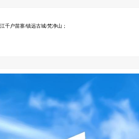
西江千户苗寨/镇远古城/梵净山；