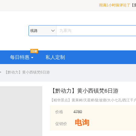
茉莉花开4分钟前评论
3 日游
小红帽3小时前评论了
九曲/花湖/若尔盖/九寨
雨滴1小时前评论了
【
线路
盖/ 九寨沟/黄龙/四姑娘
每日特惠
私人定制
>
【黔动力】黄小西镇梵6日游
【黔动力】黄小西镇梵6日游
【精华景点】黄果树/天星桥/陡坡塘/大小七孔/西江千
价格
4780
电询
促销价