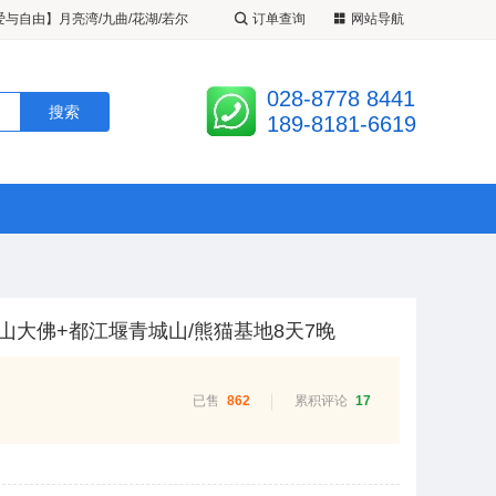
了
夜宿九寨沟+黄龙2-8人纯玩双动
订单查询
网站导航
《九黄花开》2-8 人小团 月亮湾/
028-8778 8441
/黄龙环线纯玩4 日游
爱与自由】月亮湾/九曲/花湖/若尔
189-8181-6619
山环线纯玩小团2-8人 5 日游
山大佛+都江堰青城山/熊猫基地8天7晚
已售
862
累积评论
17