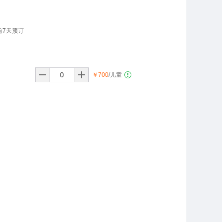
前7天预订
￥700
/儿童
3月
￥980起