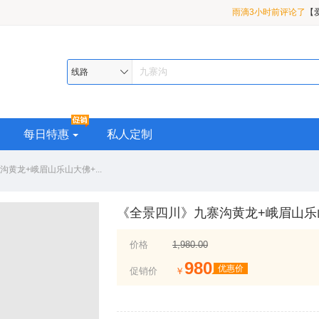
茉莉花开3小时前评论
3 日游
小红帽2小时前评论了
九曲/花湖/若尔盖/九寨
雨滴3小时前评论了
【
线路
盖/ 九寨沟/黄龙/四姑娘
每日特惠
私人定制
黄龙+峨眉山乐山大佛+...
《全景四川》九寨沟黄龙+峨眉山乐
价格
1,980.00
980
优惠价
促销价
￥