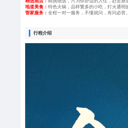
精选酒店：
精挑细选，只为你舒适的入住，赶走旅
地道美食：
特色火锅，品样繁多的小吃，灯火通明
管家服务：
全程一对一服务，不懂就问，有问必答
行程介绍