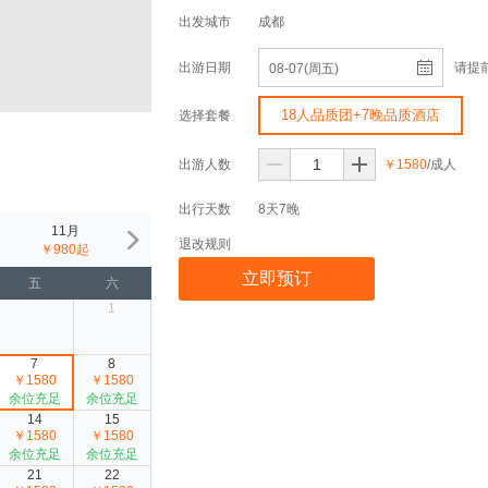
出发城市
成都
出游日期
请提
08-07(周五)
18人品质团+7晚品质酒店
选择套餐
出游人数
￥1580
/成人
出行天数
8天7晚
11月
12月
1月
2月
退改规则
￥980起
￥980起
￥980起
￥980起
立即预订
五
六
1
7
8
￥1580
￥1580
余位充足
余位充足
14
15
￥1580
￥1580
余位充足
余位充足
21
22