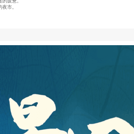
途的疲惫。
的夜市。
。