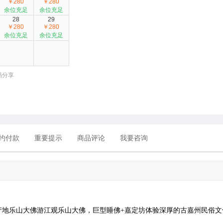
￥280
￥280
余位充足
余位充足
28
29
￥280
￥280
余位充足
余位充足
码分享
约付款
重要提示
商品评论
我要咨询
地乐山大佛游江观乐山大佛，巨型睡佛+嘉定坊体验深厚的古嘉州民俗文化