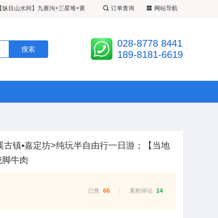
超级九寨】20 人精致小团 <成都•
订单查询
网站导航
江堰•松州古城•定制 2+1 带腿拖
九寨姑娘】 <九寨•黄龙•四姑娘山•
028-8778 8441
 3 日游 A 线九黄熊/B 线九黄都
人 VIP 小团•半自由车拼车>半自
【纵目山水间】九寨沟+三星堆+黄
189-8181-6619
溪古镇•嘉定坊>纯玩半自由行一日游；【当地
跷脚牛肉
已售
66
累积评论
14