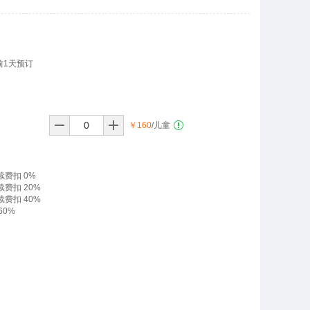
前1天预订
￥160
/儿童
3月
￥280起
续费扣 0%
续费扣 20%
续费扣 40%
60%