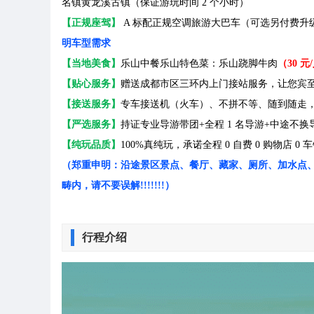
名镇黄龙溪古镇（保证游玩时间 2 个小时）
【正规座驾】
A 标配正规空调旅游大巴车（可选另付费升级 
明车型需求
【当地美食】
乐山中餐乐山特色菜：乐山跷脚牛肉
（30 元
【贴心服务】
赠送成都市区三环内上门接站服务，让您宾
【接送服务】
专车接送机（火车）、不拼不等、随到随走
【严选服务】
持证专业导游带团+全程 1 名导游+中途不
【纯玩品质】
100%真纯玩，承诺全程 0 自费 0 购物店 
（郑重申明：沿途景区景点、餐厅、藏家、厕所、加水点
畴内，请不要误解!!!!!!!）
行程介绍