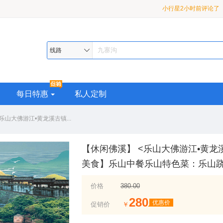
月亮47分钟前评论了
【
九寨•黄龙•熊猫乐园或都
漠河2小时前评论了
【
超级座驾•品质纯玩>精华
熊猫乐园或都江堰•2-8 
小行星2小时前评论了
线路
助 4 日游
龙 2-8 人小团3日游
每日特惠
私人定制
乐山大佛游江•黄龙溪古镇...
【休闲佛溪】 <乐山大佛游江•黄龙
美食】乐山中餐乐山特色菜：乐山
价格
380.00
280
优惠价
促销价
￥