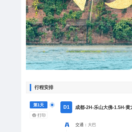
行程安排
第1天
D1
成都-2H-乐山大佛-1.5H-黄
打印
交通：
大巴