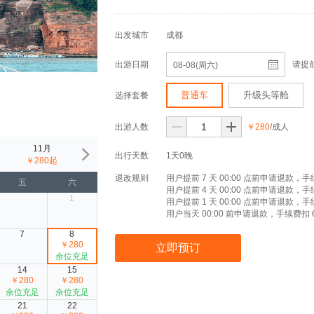
出发城市
成都
出游日期
请提
08-08(周六)
普通车
升级头等舱
选择套餐
出游人数
￥280
/成人
11月
12月
1月
2月
出行天数
1天0晚
￥280起
￥280起
￥280起
￥280起
退改规则
用户提前 7 天 00:00 点前申请退款，手
五
六
用户提前 4 天 00:00 点前申请退款，手
1
用户提前 1 天 00:00 点前申请退款，手
用户当天 00:00 前申请退款，手续费扣 
7
8
￥280
立即预订
余位充足
14
15
￥280
￥280
余位充足
余位充足
21
22