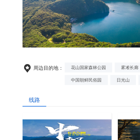
花山国家森林公园
雾凇长廊
周边目的地：
中国朝鲜民俗园
日光山
线路