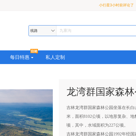
小行星3小时前评论了
龙 2-8 人小团3日游
月亮3小时前评论了
【
九寨•黄龙•熊猫乐园或都
漠河3小时前评论了
【
线路
超级座驾•品质纯玩>精华
熊猫乐园或都江堰•2-8 
助 4 日游
每日特惠
私人定制
龙湾群国家森林
吉林龙湾群国家森林公园坐落在长白
米，面积8102公顷，以地形复杂、
顷，其中，水域面积为227公顷。
吉林龙湾群国家森林公园1992年经