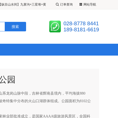
【纵目山水间】九寨沟+三星堆+黄
订单查询
网站导航
超级九寨】20 人精致小团 <成都•
028-8778 8441
江堰•松州古城•定制 2+1 带腿拖
九寨姑娘】 <九寨•黄龙•四姑娘山•
189-8181-6619
 3 日游 A 线九黄熊/B 线九黄都
人 VIP 小团•半自由车拼车>半自
公园
山系龙岗山脉中段，吉林省辉南县境内，平均海拔880
地貌奇特集中分布的火山口湖群体组成。公园面积为8102公
国家林业部批准成立，是国家AAAA级旅游风景区，全国科