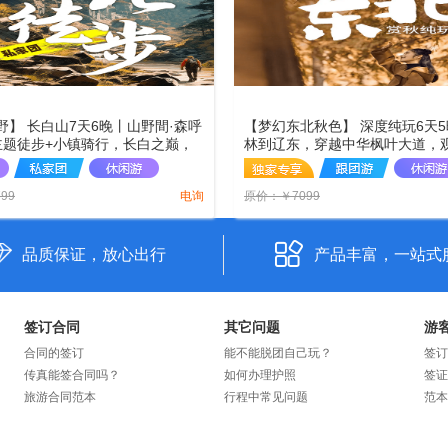
野】 长白山7天6晚丨山野間·森呼
【梦幻东北秋色】 深度纯玩6天
主题徒步+小镇骑行，长白之巅，
林到辽东，穿越中华枫叶大道，
，森系漂流+边境小镇放空，秋日
大秋景地龙湾群/老边沟/关门山
晚连住温泉酒店，赴一场秋日之
山，横跨东北两省赏秋之旅！
799
电询
原价：
￥
7099
品质保证，放心出行
产品丰富，一站式
签订合同
其它问题
游
合同的签订
能不能脱团自己玩？
签订
传真能签合同吗？
如何办理护照
签证
旅游合同范本
行程中常见问题
范本