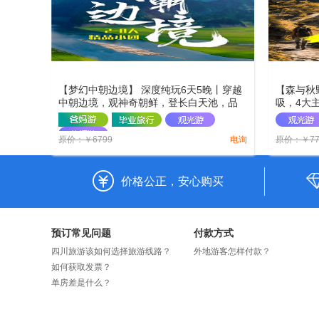
【梦幻中朝边境】 深度纯玩6天5晚丨穿越
【森与秋
中朝边境，观神奇朝鲜，登长白天池，品
吸，4大
东北特色铁锅炖+朝鲜族风味餐，住边境小
二刷天池
城，夏季东北避暑之旅！
限定：2
原价：
￥
6799
电询
原价：
￥
7
约！
价格公正，安心购买
预订常见问题
付款方式
四川旅游该如何选择旅游线路？
外地游客怎样付款？
如何获取发票？
单房差是什么？