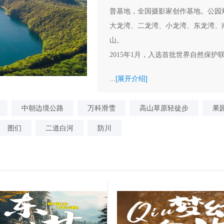
普基地，全国摄影家创作基地。公园
大龙湾、二龙湾、小龙湾、东龙湾、
山。
2015年1月，入选首批世界自然保护
...
[展开介绍]
中朝边境公路
万科滑雪
高山草原轻徒步
果
图们
二道白河
防川