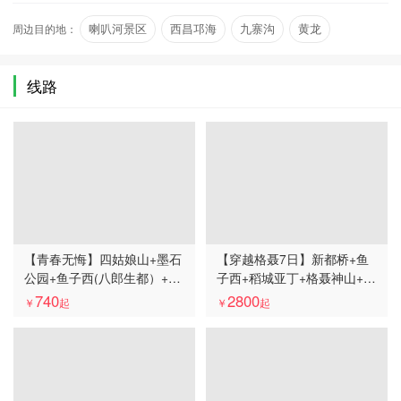
全貌，和木雅贡嘎大雪山山…
周边目的地：
喇叭河景区
西昌邛海
九寨沟
黄龙
四姑娘山
毕棚沟
线路
【青春无悔】四姑娘山+墨石
【穿越格聂7日】新都桥+鱼
公园+鱼子西(八郎生都）+惠
子西+稻城亚丁+格聂神山+墨
远寺+木格措 纯玩大团 3 日
石公园+四姑娘山+措普沟7天
740
2800
￥
起
￥
起
游
6晚