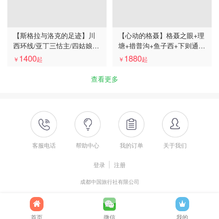
【斯格拉与洛克的足迹】川
【心动的格聂】格聂之眼+理
西环线/亚丁三怙主/四姑娘
塘+措普沟+鱼子西+下则通村
山/稻城亚丁5日游2-8人精品
+434机场路+红海子+四姑娘
1400
1880
￥
起
￥
起
mini团
山4日游Mini 2-8人团
查看更多
客服电话
帮助中心
我的订单
关于我们
登录
注册
成都中国旅行社有限公司
首页
微信
我的