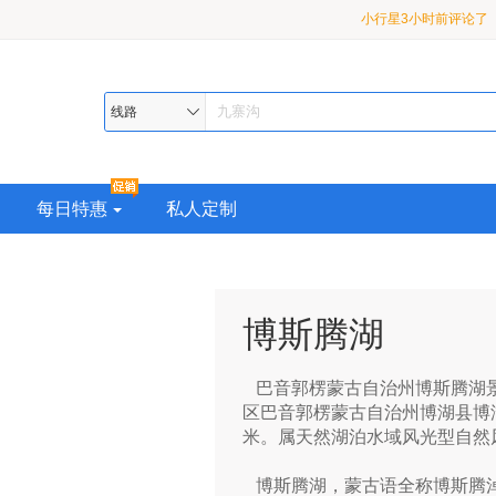
小行星3小时前评论了
龙 2-8 人小团3日游
月亮3小时前评论了
【
九寨•黄龙•熊猫乐园或都
漠河3小时前评论了
【
线路
超级座驾•品质纯玩>精华
熊猫乐园或都江堰•2-8 
助 4 日游
每日特惠
私人定制
博斯腾湖
巴音郭楞蒙古自治州博斯腾湖景
区巴音郭楞蒙古自治州博湖县博
米。属天然湖泊水域风光型自然
博斯腾湖，蒙古语全称博斯腾淖