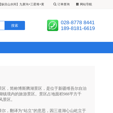
【纵目山水间】九寨沟+三星堆+黄
订单查询
网站导航
超级九寨】20 人精致小团 <成都•
028-8778 8441
江堰•松州古城•定制 2+1 带腿拖
九寨姑娘】 <九寨•黄龙•四姑娘山•
189-8181-6619
 3 日游 A 线九黄熊/B 线九黄都
人 VIP 小团•半自由车拼车>半自
区，简称博斯腾湖景区，是位于新疆维吾尔自治
湖镇境内的旅游景区。景区占地面积988平方千
风景区。
尔，翻译为“站立”的意思，因三道湖心山屹立于