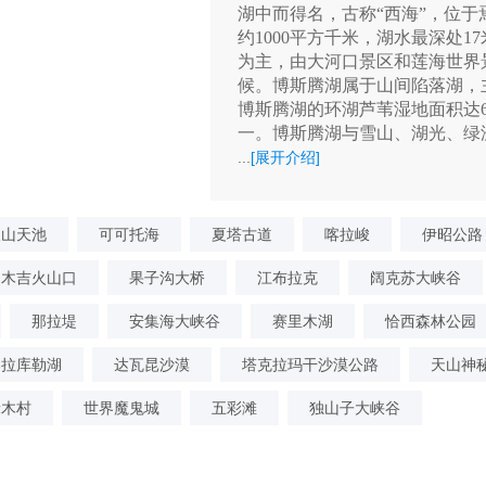
湖中而得名，古称“西海”，位
约1000平方千米，湖水最深处
为主，由大河口景区和莲海世界
候。博斯腾湖属于山间陷落湖，
博斯腾湖的环湖芦苇湿地面积达6
一。博斯腾湖与雪山、湖光、绿
...
[展开介绍]
天山天池
可可托海
夏塔古道
喀拉峻
伊昭公路
木吉火山口
果子沟大桥
江布拉克
阔克苏大峡谷
那拉堤
安集海大峡谷
赛里木湖
恰西森林公园
喀拉库勒湖
达瓦昆沙漠
塔克拉玛干沙漠公路
天山神
禾木村
世界魔鬼城
五彩滩
独山子大峡谷