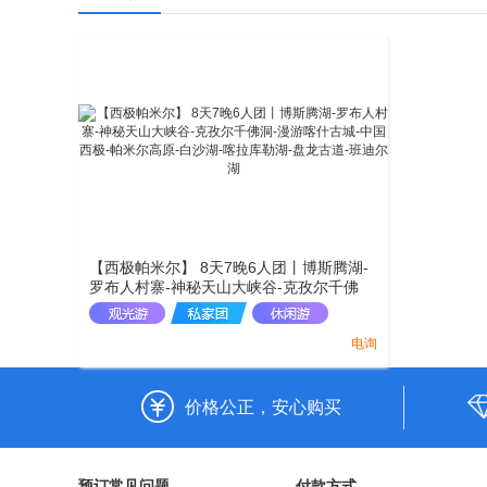
【西极帕米尔】 8天7晚6人团丨博斯腾湖-
罗布人村寨-神秘天山大峡谷-克孜尔千佛
洞-漫游喀什古城-中国西极-帕米尔高原-白
沙湖-喀拉库勒湖-盘龙古道-班迪尔湖
电询
价格公正，安心购买
预订常见问题
付款方式