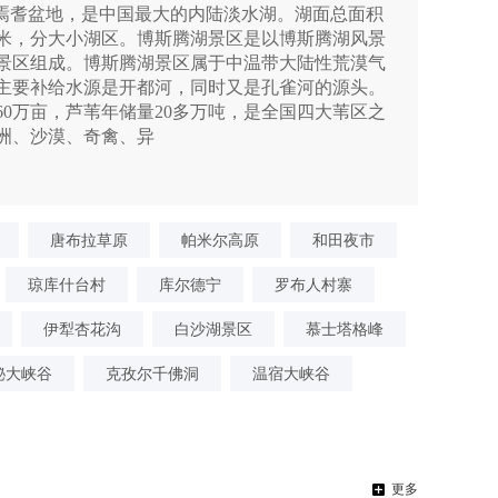
于焉耆盆地，是中国最大的内陆淡水湖。湖面总面积
17米，分大小湖区。博斯腾湖景区是以博斯腾湖风景
景区组成。博斯腾湖景区属于中温带大陆性荒漠气
主要补给水源是开都河，同时又是孔雀河的源头。
0万亩，芦苇年储量20多万吨，是全国四大苇区之
洲、沙漠、奇禽、异
唐布拉草原
帕米尔高原
和田夜市
琼库什台村
库尔德宁
罗布人村寨
伊犁杏花沟
白沙湖景区
慕士塔格峰
秘大峡谷
克孜尔千佛洞
温宿大峡谷
更多