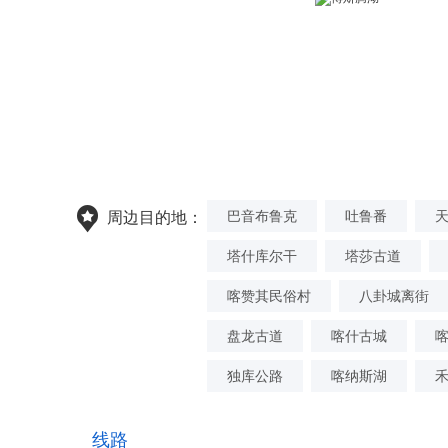
巴音布鲁克
吐鲁番
周边目的地：
塔什库尔干
塔莎古道
喀赞其民俗村
八卦城离街
盘龙古道
喀什古城
独库公路
喀纳斯湖
线路