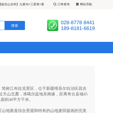
【纵目山水间】九寨沟+三星堆+黄
订单查询
网站导航
超级九寨】20 人精致小团 <成都•
028-8778 8441
江堰•松州古城•定制 2+1 带腿拖
九寨姑娘】 <九寨•黄龙•四姑娘山•
189-8181-6619
 3 日游 A 线九黄熊/B 线九黄都
人 VIP 小团•半自由车拼车>半自
简称江布拉克景区，位于新疆维吾尔自治区昌吉
处天山北麓，准噶尔盆地东南缘，距离奇台县城45
总面积48平方千米。
山地垂直综合景观和特有的山地麦田版画的完美