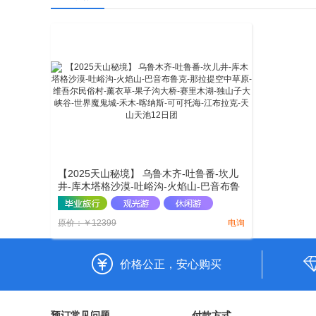
【2025天山秘境】 乌鲁木齐-吐鲁番-坎儿
井-库木塔格沙漠-吐峪沟-火焰山-巴音布鲁
克-那拉提空中草原-维吾尔民俗村-薰衣草-
果子沟大桥-赛里木湖-独山子大峡谷-世界
原价：
￥
12399
电询
魔鬼城-禾木-喀纳斯-可可托海-江布拉克-天
山天池12日团
价格公正，安心购买
预订常见问题
付款方式