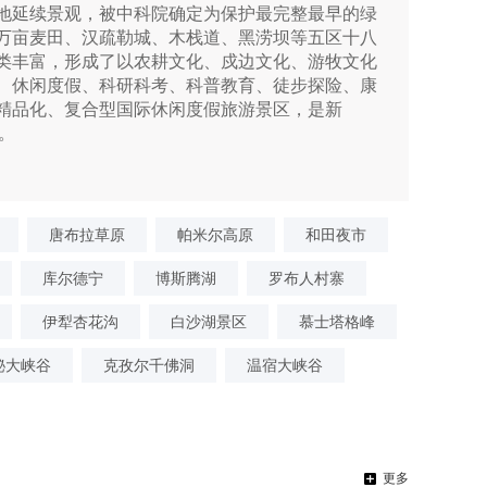
地延续景观，被中科院确定为保护最完整最早的绿
万亩麦田、汉疏勒城、木栈道、黑涝坝等五区十八
类丰富，形成了以农耕文化、戍边文化、游牧文化
、休闲度假、科研科考、科普教育、徒步探险、康
精品化、复合型国际休闲度假旅游景区，是新
。
唐布拉草原
帕米尔高原
和田夜市
库尔德宁
博斯腾湖
罗布人村寨
伊犁杏花沟
白沙湖景区
慕士塔格峰
秘大峡谷
克孜尔千佛洞
温宿大峡谷
更多