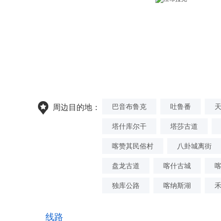
巴音布鲁克
吐鲁番
周边目的地：
塔什库尔干
塔莎古道
喀赞其民俗村
八卦城离街
盘龙古道
喀什古城
独库公路
喀纳斯湖
线路