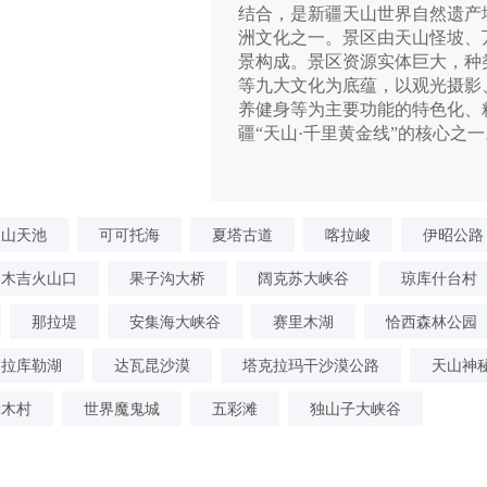
结合，是新疆天山世界自然遗产
洲文化之一。景区由天山怪坡、
景构成。景区资源实体巨大，种
等九大文化为底蕴，以观光摄影
养健身等为主要功能的特色化、
疆“天山·千里黄金线”的核心之一
...
[展开介绍]
天山天池
可可托海
夏塔古道
喀拉峻
伊昭公路
木吉火山口
果子沟大桥
阔克苏大峡谷
琼库什台村
那拉堤
安集海大峡谷
赛里木湖
恰西森林公园
喀拉库勒湖
达瓦昆沙漠
塔克拉玛干沙漠公路
天山神
禾木村
世界魔鬼城
五彩滩
独山子大峡谷