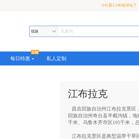
小行星1小时前评论了
龙 2-8 人小团3日游
月亮3小时前评论了
【
九寨•黄龙•熊猫乐园或都
漠河2小时前评论了
【
线路
超级座驾•品质纯玩>精华
熊猫乐园或都江堰•2-8 
助 4 日游
每日特惠
私人定制
江布拉克
昌吉回族自治州江布拉克景区，
回族自治州奇台县半截沟镇，地
千米、乌鲁木齐市区195千米，
江布拉克景区是典型温带干旱区