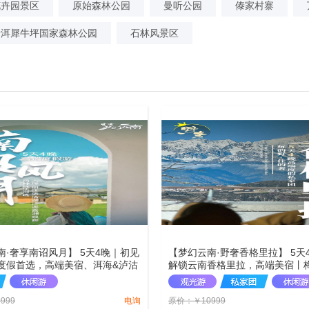
花卉园景区
原始森林公园
曼听公园
傣家村寨
普洱犀牛坪国家森林公园
石林风景区
南·奢享南诏风月】 5天4晚｜初见
【梦幻云南·野奢香格里拉】 5天
度假首选，高端美宿、洱海&泸沽
解锁云南香格里拉，高端美宿丨
游、做客茶马古道传承人家、沙
金山丨哈巴雪山野奢｜虎跳峡轻
风的地方、喜洲稻田、沙溪咖
松赞林寺丨普达措国家公园丨绘
0999
电询
原价：
￥
10999
高端度假之旅
卡｜秘境白水台，住进风景里。