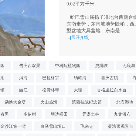
9.02平方千米。
哈巴雪山属扬子准地台西侧台缘
东南走势，东南坡地势陡峭，西
型盆地大具盆地，东南是
...
[展开介绍]
族园
告庄西双景
中科院植物园
虎跳峡
无底湖
沽湖
洱海
巴拉格宗
纳帕海
喜洲古镇
古镇
丽江
松赞林寺
大理
香格里拉白水台
勐焕大金塔
火山热海
滇西抗战纪念馆
北海湿地
普者黑
多依树
坝达梯田
元谋土林
九龙瀑布
金沙江第一湾
白马雪山垭口
飞来寺
雾浓顶观景台