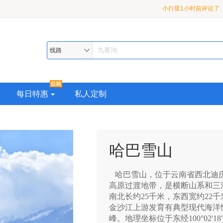
龙 2-8 人小团3日游
月亮3小时前评论了
【
九寨•黄龙•熊猫乐园或都
漠河1小时前评论了
【
超级座驾•品质纯玩>精华
熊猫乐园或都江堰•2-8 
线路
助 4 日游
每日特惠
私人定制
哈巴雪山
哈巴雪山，位于云南省西北迪庆
高原过渡地带，是横断山系和三
南北长约25千米，东西宽约22千
金沙江上游发育有典型现代海洋
峰。地理坐标位于东经100°02'18"~10