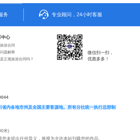
服务
专业顾问，24小时客服
客中心
旅游合同
问题解释
微信扫一扫，
优惠多多！
是正规旅游合同吗？
0044
覆盖四川省内各地市州及全国主要客源地。所有分社统一执行总部制
0米)
果您未提出任何异义，将视为允许本站刊载您的作品。