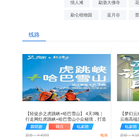
情人滩
勐泐大佛寺
勐仑植物园
蓝月谷
线路
【轻徒步之虎跳峡+哈巴雪山】 4天3晚｜
【梦幻云
行走网红虎跳峡+哈巴雪山小众秘境，打造
云南高端
雪山野奢营地下午茶，森林、学啥、峡谷
湖双湖环
的碰撞，走的轻松，玩的尽兴。
溪追寻有
原价：
￥
4999
电询
原价：
￥
1
啡、云南