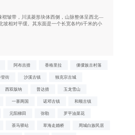
褶皱带，川滇菱形块体西侧，山脉整体呈西北—
北坡相对平缓。其东面是一个长宽各约6千米的小
阿布吉措
香格里拉
傈僳族古村落
寺登街
沙溪古镇
独克宗古城
西双版纳
普达措
玉龙雪山
一寨两国
诺邓古镇
和顺古镇
元阳梯田
弥勒
罗平油菜花
茶马驿站
草海走婚桥
周城白族民居