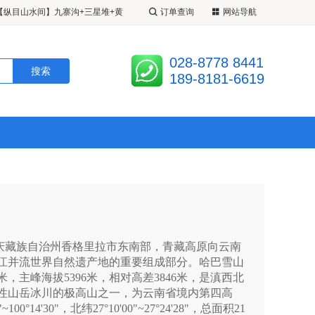
订单查询
网站导航
超级九寨】20 人精致小团 <成都•
江堰•松州古城•定制 2+1 带腿拖
九寨姑娘】 <九寨•黄龙•四姑娘山•
028-8778 8441
 3 日游 A 线九黄熊/B 线九黄都
人 VIP 小团•半自由车拼车>半自
189-8181-6619
藏族自治州香格里拉市东南部，青藏高原向云南
江并流世界自然遗产地的重要组成部分。哈巴雪山
米，主峰海拔5396米，相对高差3846米，是滇西北
性山岳冰川的极高山之一，为云南省境内第四高
0°14'30"，北纬27°10'00"~27°24'28"，总面积21