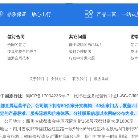
品质保证，放心出行
产品丰富，一站式
签订合同
其它问题
游
合同的签订
能不能脱团自己玩？
签订
传真能签合同吗？
如何办理护照
签证
旅游合同范本
行程中常见问题
范本
关于我们
支付方式
联系我们
服务条款
都中国旅行社
蜀ICP备17004236号-7
旅行社业务经营许可证
L-SC-CJ0
社有限公司总部直属运营平台。公司旗下拥有60余家分支机构、40余家门店，
定的产品标准、服务流程和价格体系。分社联系信息以本网站公布为准。
公司地址：四川省成都市金牛区花牌坊街168号花都财富大厦1806室
地址：四川省成都市锦江区红星路一段9号附6号(红星桥地铁站A口步行30
站不享有版权，如有侵权请及时通知我们处理，我们将在第一时间删除。如