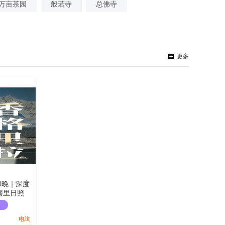
万亩茶园
般若寺
总佛寺
更多
4晚｜深度
梅里日照
徒步丨访
制藏式唐
电询