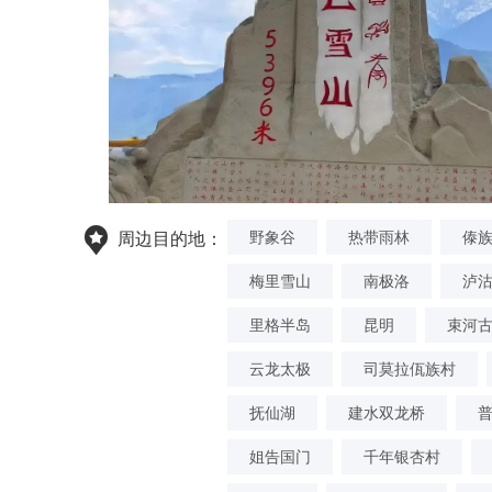
野象谷
热带雨林
傣
周边目的地：
梅里雪山
南极洛
泸
里格半岛
昆明
束河
云龙太极
司莫拉佤族村
抚仙湖
建水双龙桥
姐告国门
千年银杏村