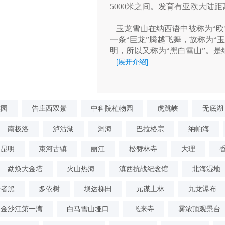
5000米之间。发育有亚欧大陆
玉龙雪山在纳西语中被称为“欧
一条“巨龙”腾越飞舞，故称为“
明，所以又称为“黑白雪山”。是
...
[展开介绍]
族园
告庄西双景
中科院植物园
虎跳峡
无底湖
南极洛
泸沽湖
洱海
巴拉格宗
纳帕海
昆明
束河古镇
丽江
松赞林寺
大理
勐焕大金塔
火山热海
滇西抗战纪念馆
北海湿地
普者黑
多依树
坝达梯田
元谋土林
九龙瀑布
金沙江第一湾
白马雪山垭口
飞来寺
雾浓顶观景台