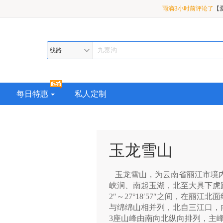
雨滴3小时前评论了
【
盖/ 九寨沟/黄龙/四姑娘
茉莉花开2小时前评论
3 日游
小红帽31分钟前评论了
线路
九曲/花湖/若尔盖/九寨
每日特惠
私人定制
玉龙雪山
玉龙雪山，为云南省丽江市境内
峡涧、南起玉湖，北至大具下虎跳峡口，地
2″～27°18′57″之间，在丽
与绵绵山相并列，北自三江口，向
3座山峰由南向北纵向排列，主峰扇