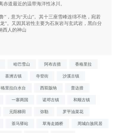
距离赤道最近的温带海洋性冰川。
鲁”，意为“天山”。其十三座雪峰连绵不绝，宛若
玉龙”。又因其岩性主要为石灰岩与玄武岩，黑白分
纳西人的神山
哈巴雪山
阿布吉措
香格里拉
喜洲古镇
寺登街
沙溪古镇
香格里拉白水台
西双版纳
普达措
一寨两国
诺邓古镇
和顺古镇
元阳梯田
弥勒
罗平油菜花
茶马驿站
草海走婚桥
周城白族民居