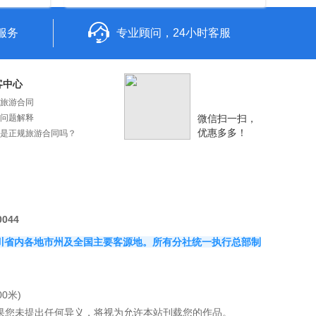
服务
专业顾问，24小时客服
客中心
旅游合同
问题解释
微信扫一扫，
优惠多多！
是正规旅游合同吗？
0044
覆盖四川省内各地市州及全国主要客源地。所有分社统一执行总部制
0米)
果您未提出任何异义，将视为允许本站刊载您的作品。