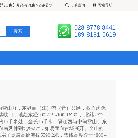
爱与自由】月亮湾/九曲/花湖/若尔
订单查询
网站导航
山环线纯玩小团2-8人 5 日游
了
夜宿九寨沟+黄龙2-8人纯玩双动
028-8778 8441
《九黄花开》2-8 人小团 月亮湾/
189-8181-6619
/黄龙环线纯玩4 日游
雪山群，东界丽（江）鸣（音）公路，西临虎跳
处东经100°4′2″-100°16′30″、北纬27°3′
江北面约15千米处，全长75千米，隔江西与中甸雪山、东
南延伸到北纬27°，如扇面向古城展开。全山的1
子陡最高处海拔5590.2米，雪线高度介于4800～