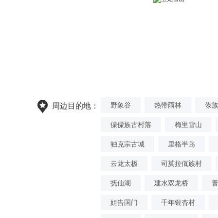
野象谷
热带雨林
傣
周边目的地：
傈僳族古村落
梅里雪山
独克宗古城
里格半岛
云龙太极
司莫拉佤族村
抚仙湖
建水双龙桥
姐告国门
千年银杏村