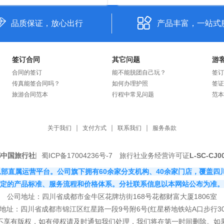
品质保证，放心出行
产品丰富，一站式
签订合同
其它问题
游
合同的签订
能不能脱团自己玩？
签订
传真能签合同吗？
如何办理护照
签证
旅游合同范本
行程中常见问题
范本
关于我们
支付方式
联系我们
服务条款
都中国旅行社
蜀ICP备17004236号-7
旅行社业务经营许可证
L-SC-CJ0
社有限公司总部直属运营平台。公司旗下拥有60余家分支机构、40余家门店，
定的产品标准、服务流程和价格体系。分社联系信息以本网站公布为准。
公司地址：四川省成都市金牛区花牌坊街168号花都财富大厦1806室
地址：四川省成都市锦江区红星路一段9号附6号(红星桥地铁站A口步行30
站不享有版权，如有侵权请及时通知我们处理，我们将在第一时间删除。如