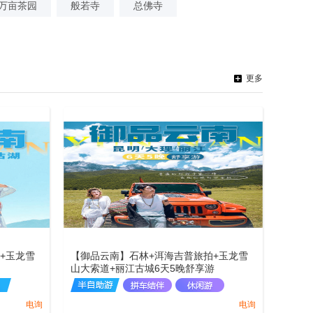
万亩茶园
般若寺
总佛寺
更多
+玉龙雪
【御品云南】石林+洱海吉普旅拍+玉龙雪
山大索道+丽江古城6天5晚舒享游
电询
电询