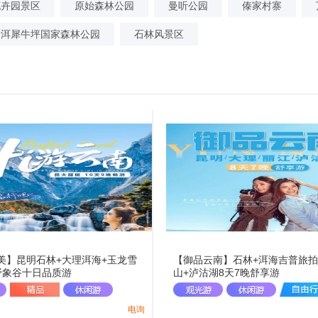
花卉园景区
原始森林公园
曼听公园
傣家村寨
普洱犀牛坪国家森林公园
石林风景区
美】昆明石林+大理洱海+玉龙雪
【御品云南】石林+洱海吉普旅拍
野象谷十日品质游
山+泸沽湖8天7晚舒享游
电询