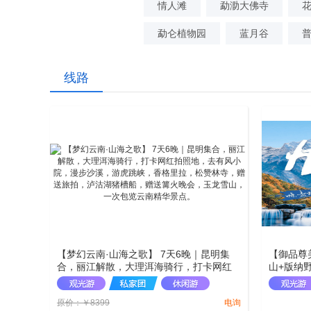
情人滩
勐泐大佛寺
勐仑植物园
蓝月谷
线路
【梦幻云南·山海之歌】 7天6晚｜昆明集
【御品尊
合，丽江解散，大理洱海骑行，打卡网红
山+版纳
拍照地，去有风小院，漫步沙溪，游虎跳
峡，香格里拉，松赞林寺，赠送旅拍，泸
原价：
￥
8399
电询
沽湖猪槽船，赠送篝火晚会，玉龙雪山，